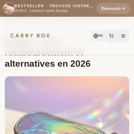
BESTSELLER · TROUSSE ISOTHERME VELOURS
Découvrir
29,90 € ·
Livraison suivie Europe
Retour au blog
11 mai 2026
·
5 min
de lecture
FR
Epipen : prix,
remboursement et
alternatives en 2026