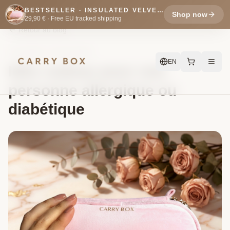
BESTSELLER · INSULATED VELVET POUCH
Shop now
29,90 € ·
Free EU tracked shipping
Retour au blog
11 mai 2026
·
5 min
de lecture
EN
Idée cadeau pour une
personne allergique ou
diabétique