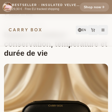
BESTSELLER · INSULATED VELVET POUCH
Shop now
29,90 € ·
Free EU tracked shipping
Retour au blog
4 mai 2026
·
6 min
de lecture
EN
Epipen et chaleur :
conservation, température et
durée de vie