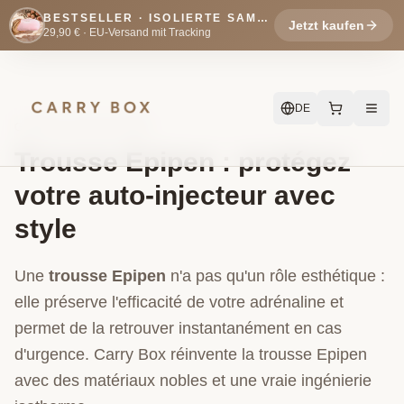
BESTSELLER · ISOLIERTE SAMTTASCHE
Jetzt kaufen
29,90 € ·
EU-Versand mit Tracking
DE
GUIDE & COLLECTION
Trousse Epipen : protégez
votre auto-injecteur avec
style
Une
trousse Epipen
n'a pas qu'un rôle esthétique :
elle préserve l'efficacité de votre adrénaline et
permet de la retrouver instantanément en cas
d'urgence. Carry Box réinvente la trousse Epipen
avec des matériaux nobles et une vraie ingénierie