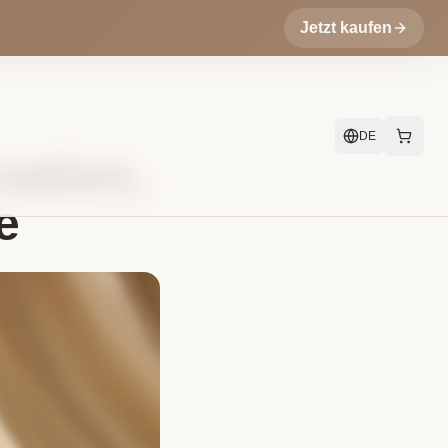
Jetzt kaufen
DE
vation,
e