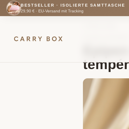
BESTSELLER · ISOLIERTE SAMTTASCHE
29,90 € ·
EU-Versand mit Tracking
Retour au blog
4 mai 2026
·
6 min
de lecture
Epipen 
tempér