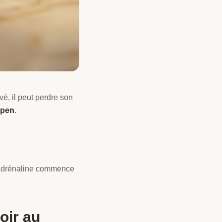
é, il peut perdre son
ipen
.
'adrénaline commence
oir au