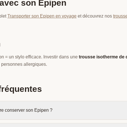
 avec son Epipen
plet
Transporter son Epipen en voyage
et découvrez nos
trouss
n
 = un stylo efficace. Investir dans une
trousse isotherme de q
 personnes allergiques.
fréquentes
re conserver son Epipen ?