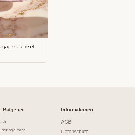
 bagage cabine et
e Ratgeber
Informationen
ouch
AGB
e syringe case
Datenschutz