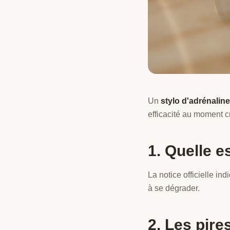
Un
stylo d'adrénalin
efficacité au moment cru
1. Quelle e
La notice officielle in
à se dégrader.
2. Les pire